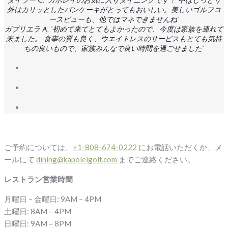
タイラー C. “カポレイのお気に入りダイニングです！ 中はしっとり
外はカリッとしたパンケーキがとってもおいしい。美しいゴルフコ
ースビューも、他ではマネできませんね”
ガブリエラ A. “初めて来てとてもよかったので、今度は家族を連れて
来ました。 食事の質も良く、ウエイトレスのサービスもとても気持
ちの良いもので、家族みんなで良い時間を過ごせました”
ご予約については、
+1-808-674-0222
にお電話いただくか、メ
ールにて
dining@kapoleigolf.com
までご連絡ください。
レストラン営業時間
月曜日 – 金曜日: 9AM – 4PM
土曜日: 8AM – 4PM
日曜日: 9AM – 8PM