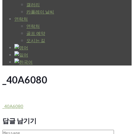
갤러리
카폴레이 날씨
연락처
연락처
골프 예약
오시는 길
_40A6080
Post
_40A6080
navigation
답글 남기기