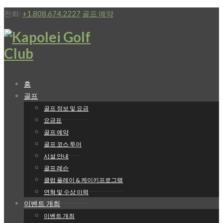
전화:
+1.808.674.2227
골프 예약
홈
골프
골프 정보 및 요금
요금표
골프 예약
골프 코스 투어
시설 안내
골프 레슨
클럽 플레이 & 케이키프로그램
연혁 및 수상 이력
이벤트 개최
이벤트 개최